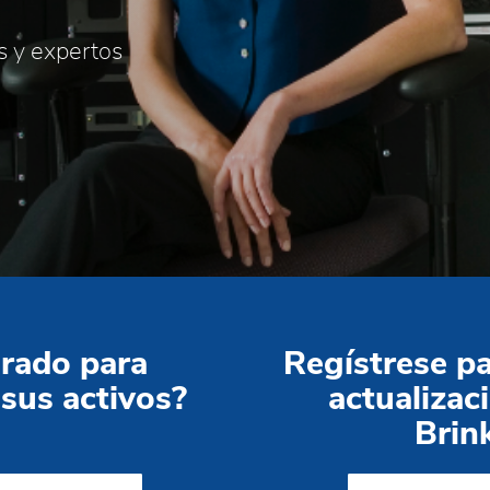
s y expertos
rado para
Regístrese p
sus activos?
actualizac
Brin