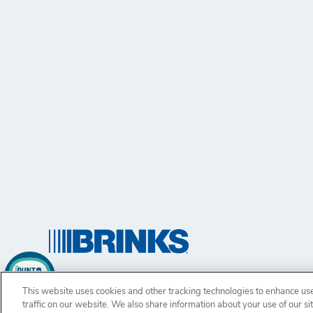
Brink’s, 1801 Bayberry Ct., P.O. Box 18100 Richmond,VA 23
This website uses cookies and other tracking technologies to enhance u
Copyright © 2024, Brink’s Incorporated. Todos los derechos 
traffic on our website. We also share information about your use of our si
Términos de uso.