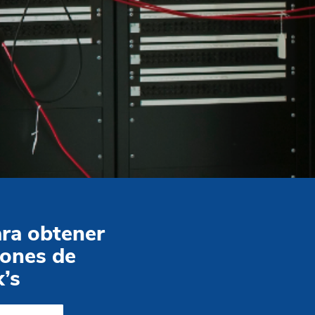
ara obtener
iones de
k’s