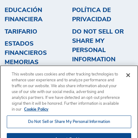
EDUCACIÓN
POLÍTICA DE
FINANCIERA
PRIVACIDAD
TARIFARIO
DO NOT SELL OR
SHARE MY
ESTADOS
PERSONAL
FINANCIEROS
INFORMATION
MEMORIAS
OBTENGA UN
This website uses cookies and other tracking technologies to
PRESUPUESTO
enhance user experience and to analyze performance and
traffic on our website. We also share information about your
use of our site with our social media, advertising and
analytics partners. If we have detected an opt-out preference
signal then it will be honored. Further information is available
in our
Cookie Policy
Copyright © 2024, Brink’s Incorporated. Todos los derechos
Do Not Sell or Share My Personal Information
reservados.
Términos de uso.
Brink’s, 1801 Bayberry Ct., P.O. Box 18100 Richmond,VA 23226-