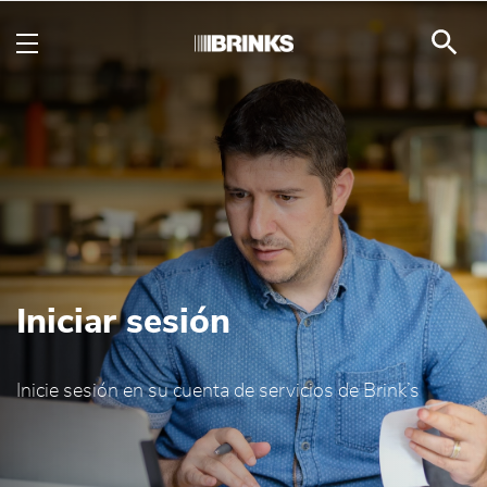
Login - Brink's Bolivia
Saltar al contenido principal
Iniciar sesión
Inicie sesión en su cuenta de servicios de Brink’s